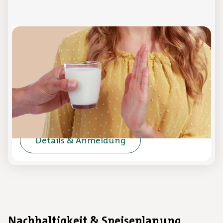
Update Laktose
Online-Schulung
In dieser Online-Schulung werden die Themen
Laktoseintoleranz und laktosearme Ernährung
erläutert.
Details & Anmeldung
Nachhaltigkeit & Speiseplanung