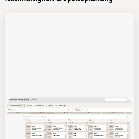
Kundenportal mein.apetito.de
und Speiseplanung (neu)
Online-Schulung
Das Planungs- und Bestellsystem