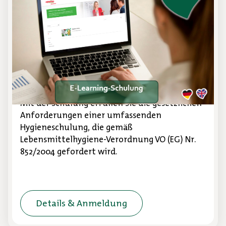
(DE & EN)
E-Learning-Schulung
Erweitern Sie Ihr Wissen, wann und wo Sie
möchten - in Ihrem eigenen Tempo. Unser
Lernangebot steht Ihnen rund um die Uhr zur
Verfügung.
Mit der Schulung erfüllen Sie die gesetzlichen
Anforderungen einer umfassenden
Hygieneschulung, die gemäß
Lebensmittelhygiene-Verordnung VO (EG) Nr.
852/2004 gefordert wird.
Details & Anmeldung