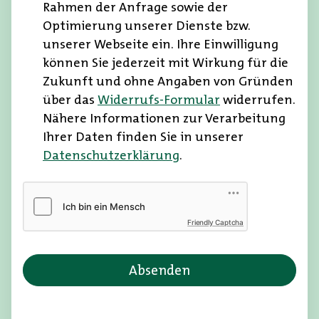
e
Rahmen der Anfrage sowie der
e
b
Optimierung unserer Dienste bzw.
g
e
unserer Webseite ein. Ihre Einwilligung
e
n
können Sie jederzeit mit Wirkung für die
b
S
Zukunft und ohne Angaben von Gründen
e
i
über das
Widerrufs-Formular
widerrufen.
n
e
Nähere Informationen zur Verarbeitung
S
e
Ihrer Daten finden Sie in unserer
i
i
Datenschutzerklärung
.
e
n
e
e
i
n
n
W
Friendly Captcha
e
e
n
r
W
t
e
e
r
i