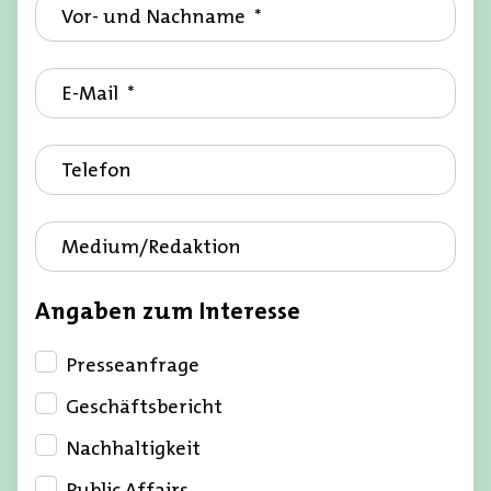
D
Vor- und Nachname
*
a
s
D
E-Mail
*
F
a
e
s
l
Telefon
F
d
e
{
l
0
Medium/Redaktion
d
}
{
i
Angaben zum Interesse
0
s
}
t
Presseanfrage
i
e
s
Geschäftsbericht
i
t
n
Nachhaltigkeit
e
P
Public Affairs