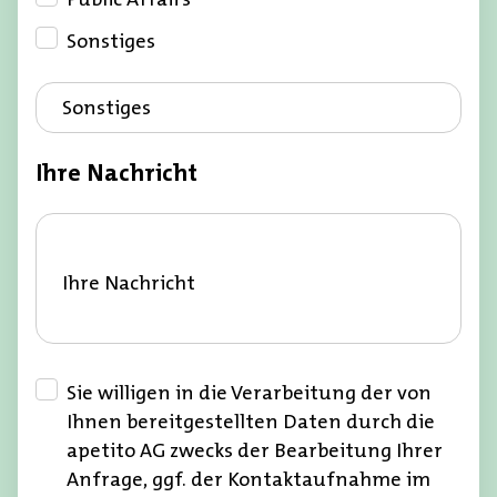
i
f
n
l
Sonstiges
P
i
f
c
Sonstiges
l
h
i
t
Ihre Nachricht
c
f
h
e
t
l
f
d
Ihre Nachricht
e
.
l
B
d
i
.
t
Sie willigen in die Verarbeitung der von
B
t
Ihnen bereitgestellten Daten durch die
i
e
apetito AG zwecks der Bearbeitung Ihrer
t
g
Anfrage, ggf. der Kontaktaufnahme im
t