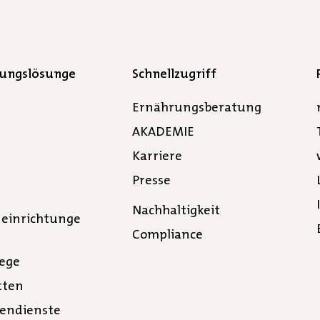
gungslösunge
Schnellzugriff
Ernährungsberatung
AKADEMIE
Karriere
Presse
Nachhaltigkeit
neinrichtunge
Compliance
lege
tten
tendienste