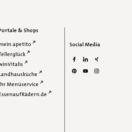
Portale & Shops
mein.apetito
Social Media
Tellerglück
winVitalis
Landhausküche
Ihr Menüservice
EssenaufRädern.de