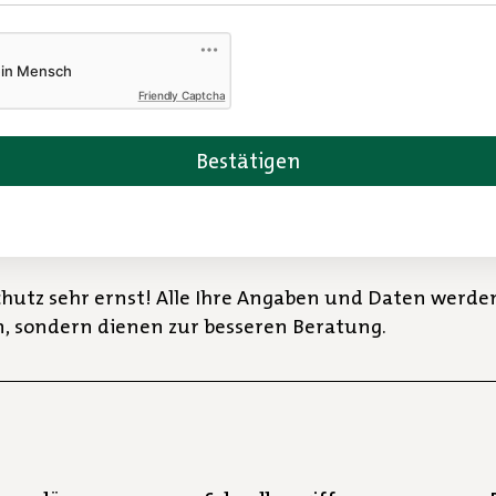
a
s
F
e
Friendly Captcha
l
d
{
0
}
i
s
utz sehr ernst! Alle Ihre Angaben und Daten werde
t
n, sondern dienen zur besseren Beratung.
e
i
n
P
f