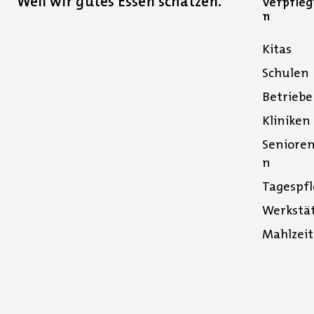
Weil wir gutes Essen schätzen.
Verpfle
n
Kitas
Schulen
Betriebe
Kliniken
Seniore
n
Tagespf
Werkstä
Mahlzei