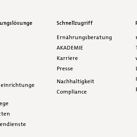
gungslösunge
Schnellzugriff
Ernährungsberatung
AKADEMIE
Karriere
Presse
Nachhaltigkeit
neinrichtunge
Compliance
lege
tten
tendienste