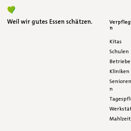
Weil wir gutes Essen schätzen.
Verpfle
n
Kitas
Schulen
Betriebe
Kliniken
Seniore
n
Tagespf
Werkstä
Mahlzei