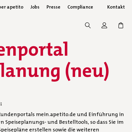
er apetito
Jobs
Presse
Compliance
Kontakt
enportal
planung (neu)
:
undenportals mein.apetito.de und Einführung in
 Speiseplanungs- und Bestelltools, so dass Sie im
peisepläne erstellen sowie die weiteren