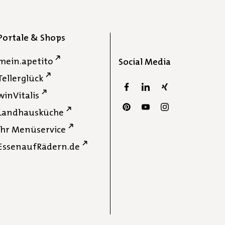
Portale & Shops
mein.apetito
Social Media
Tellerglück
winVitalis
Landhausküche
Ihr Menüservice
EssenaufRädern.de