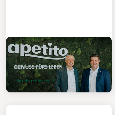
apetito setzt auf Wachstum
und Investitionen
Firmengruppe stärkt Marktposition im
Geschäftsjahr 2025
Hier durchlesen