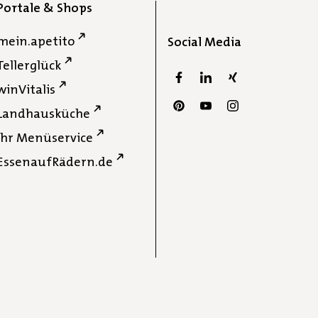
Portale & Shops
mein.apetito
Social Media
Tellerglück
winVitalis
Landhausküche
Ihr Menüservice
EssenaufRädern.de