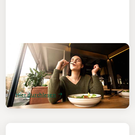
Erfolg durch echtes
Kundenverständnis
Warum apetito weiter wächst.
Hier durchlesen