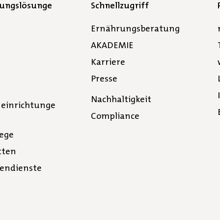
gungslösunge
Schnellzugriff
Ernährungsberatung
AKADEMIE
Karriere
Presse
Nachhaltigkeit
neinrichtunge
Compliance
lege
tten
tendienste