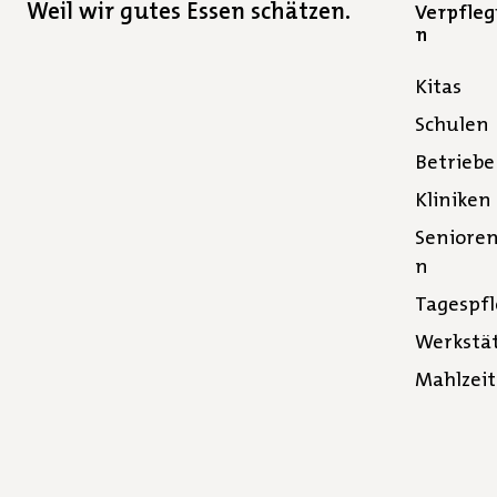
Weil wir gutes Essen schätzen.
Verpfle
n
Kitas
Schulen
Betriebe
Kliniken
Seniore
n
Tagespf
Werkstä
Mahlzei